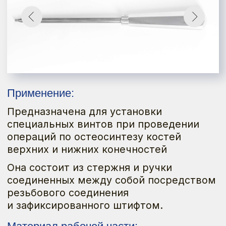
Применение:
Предназначена для установки
специальных винтов при проведении
операций по остеосинтезу костей
верхних и нижних конечностей
Она состоит из стержня и ручки
соединенных между собой посредством
резьбового соединения
и зафиксированного штифтом.
Материал рабочей части:
Нержавеющая сталь
Материал рукоятки:
Алюминиевый сплав
Стержень:
Длина 154 мм и диам. 8 мм имеющего,
с одной стороны, шестигранник
размером 2,5/3,5 мм
и присоединительную резьбу под ручку
М8.
Ручка:
Длина 110 мм и диаметр 28 мм.