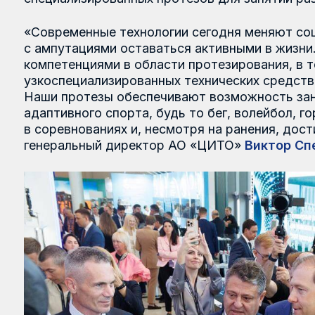
коспециализированных технических средств реабилитац
аши протезы обеспечивают возможность заниматься ра
аптивного спорта, будь то бег, волейбол, горные лыжи 
соревнованиях и, несмотря на ранения, достигать новых
енеральный директор АО «ЦИТО»
Виктор Спектор.