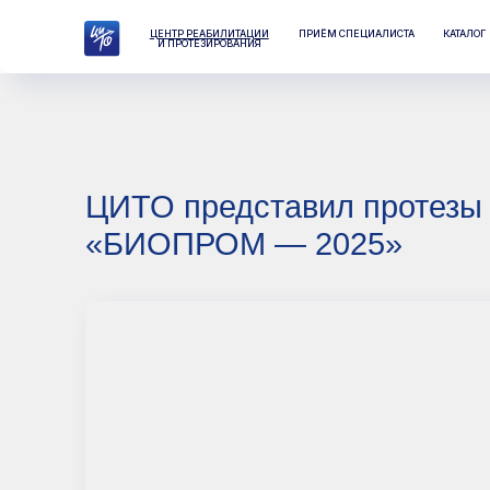
ЦЕНТР РЕАБИЛИТАЦИИ
ПРИЁМ СПЕЦИАЛИСТА
КАТАЛОГ
ЛАБО
И ПРОТЕЗИРОВАНИЯ
ЦИТО представил протезы для
«БИОПРОМ — 2025»
Це
пр
и
Э
пр
по
в 
жи
на