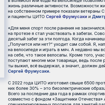
 пациенты ЦИТО
Сергей Фрумусаки
и
Дмитрий Борисов
ля меня спорт после ранения не закончился. Наоборот, 
 протезе я стал участвовать в забегах. Совсем скоро, 12
сятый забег за эти полгода. Когда начинаешь бегать, ис
олучится или нет?“ уходит сам собой. Я, например, могу
 велосипеде и играть в мяч. А недавно мы всей семьёй п
 себе, что такое велосапы. Кроме того, участвовал в дв
ступают многие мои товарищи, ведь после ранения жизн
 выжил, всё выдержал, а значит, должен действовать и 
ергей Фрумусаки.
2022 года ЦИТО изготовил свыше 6500 протезов различ
х более 30% – это биоэлектрические образцы с микро
его за последние два года в рамках спортивной реаби
овместно с фондом «Защитники Отечества» АО «ЦИТО» 
ециализированных протезов для занятий различными ви
овременные технологии сегодня меняют социальную ре
ампутациями оставаться активными в жизни. ЦИТО обл
мпетенциями в области протезирования, в том числе в 