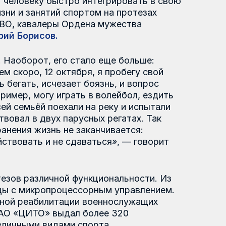
.
его стало еще больше:
 октября, я пробегу свой
чезает боязнь, и вопрос
 играть в волейбол, ездить
оехали на реку и испытали
ух парусных регатах. Так
ь не заканчивается:
не сдаваться», — говорит
ной функциональности. Из
процессорным управлением.
литации военнослужащих
выдал более 320
дами спорта.
альность, позволяя людям
адает широчайшими
создании