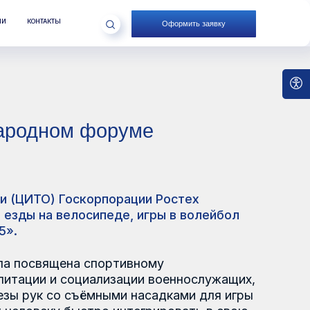
Оформить заявку
м форуме
оскорпорации Ростех
лосипеде, игры в волейбол
а спортивному
оциализации военнослужащих,
съёмными насадками для игры
ыстро интегрировать в свою
ий спортом на протезах
ры Ордена мужества