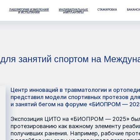
РАТОРИЯ ИЗМЕРЕНИЙ
ИНДИВИДУАЛЬНЫЕ
СТАЖИРОВКА
ВАКАНСИИ
КОНТАКТЫ
И ИСПЫТАНИЙ
ИМПЛАНТАТЫ
 занятий спортом на Международно
нтр инноваций в травматологии и ортопедии (ЦИТО) Г
едставил модели спортивных протезов для езды на ве
 занятий бегом на форуме «БИОПРОМ — 2025».
кспозиция ЦИТО на «БИОПРОМ — 2025» была посвящен
отезированию как важному элементу реабилитации и с
лучивших ранения. Например, рабочие протезы рук со 
волейбол или езды на велосипеде позволяют человеку б
знь различные активности. Возможности жизни и занят
 собственном примере показали ветераны СВО, кавале