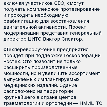
различные эндопротезы. Кроме того,
объединение на одной площадке
учебно-производственного и протезно-
реабилитационного центров позволит
сформировать уникальную интеграцию
производства, медицинской практики
и науки», — подчеркнул генеральный
директор ЦИТО
Виктор Спектор.
В обсуждении проекта приняли участие
представитель исполнительного органа
государственной власти Курганской
области в Совете Федерации
Федерального собрания РФ
Елена
Перминова,
заместитель генерального
директора Госкорпорации Ростех
Максим Выборных,
заместитель
губернатора Курганской области
по экономической политике
Сергей
Гаврин
и генеральный директор
ЦИТ
О Виктор Спектор.
Во время визита
в филиал ЦИТО почетные гости
осмотрели действующий цех,
ознакомились с производством
аппаратов внешней фиксации по типу
Илизарова.