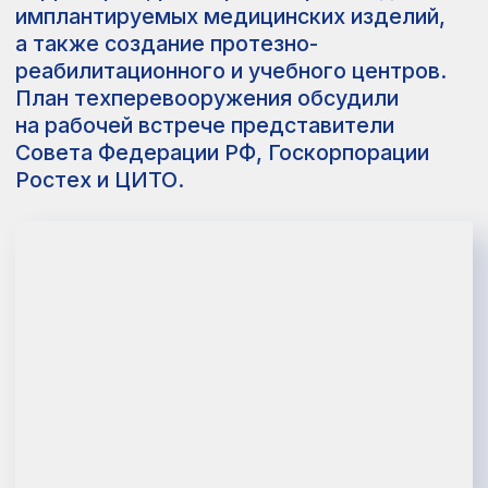
Совещание прошло на территории
предприятия по производству аппаратов
Илизарова — филиала ЦИТО в Кургане.
Основной темой обсуждения стал план
модернизации завода,
предусматривающий его развитие.
В рамках проекта производственные
мощности Центра Илизарова будут
перенесены на другую площадку,
а в освободившемся здании создадут
протезно-реабилитационный и учебно-
производственный центр.