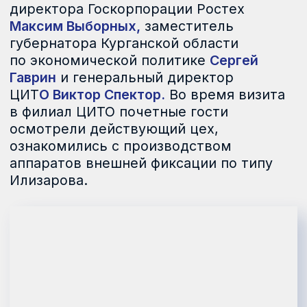
современные высокотехнологичные
протезы, но и пройти комплексную
реабилитацию, в том числе через
спортивные программы.
Сегодня успешно работают 7 филиалов
центра в Подмосковье (деревня
Голубое), Санкт-Петербурге,
Всеволожске, Омске, Ижевске,
Белгороде и Ставрополе. В 2026 году
готовятся к открытию центры
в Архангельске, Туле, Сыктывкаре, Улан-
Удэ, Биробиджане, Ялте, Красноярске
и Нижнем Новгороде.
ВЕРНУТЬСЯ К СПИСКУ НОВОСТЕЙ