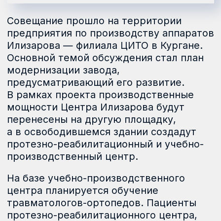
На базе учебно-производственного
центра планируется обучение
травматологов-ортопедов. Пациенты
протезно-реабилитационного центра,
включая участников СВО, смогут
получать комплексное протезирование
и проходить необходимую
реабилитацию для восстановления
двигательной активности. Проект
модернизации представил генеральный
директор ЦИТО Виктор Спектор.
«Техперевооружение предприятия
пройдет при поддержке Госкорпорации
Ростех. Это позволит не только
расширить производственные
мощности, но и увеличить ассортимент
выпускаемых имплантируемых
медицинских изделий. Здание
расположено на территории
крупнейшего в стране центра
травматологии и ортопедии — НМИЦ ТО
имени академика Илизарова, где,
помимо различных модификаций
аппаратов внешней фиксации, после
модернизации мы будем выпускать