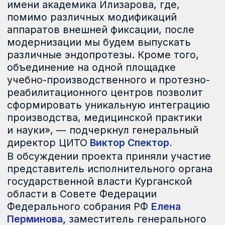
Сегодня Госкорпорация Ростех на базе
ЦИТО совместно с фондом «Защитники
Отечества», ФМБА России
и региональными администрациями
создает федеральную сеть центров для
высокотехнологичного протезирования
и реабилитации ветеранов СВО. Цель —
сделать помощь доступной для людей
по всей стране. Для этого к 2028 году
планируется сформировать сеть из 25
региональных филиалов, где пациенты
смогут не только получить