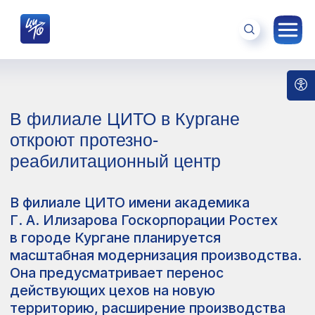
В филиале ЦИТО в Кургане
откроют протезно-
реабилитационный центр
В филиале ЦИТО имени академика
Г. А. Илизарова Госкорпорации Ростех
в городе Кургане планируется
масштабная модернизация производства.
Она предусматривает перенос
действующих цехов на новую
территорию, расширение производства
имплантируемых медицинских изделий,
а также создание протезно-
реабилитационного и учебного центров.
План техперевооружения обсудили
на рабочей встрече представители
Совета Федерации РФ, Госкорпорации
Ростех и ЦИТО.