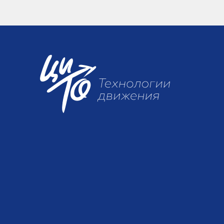
Про
Сте
Про
ин
Ла
Эндопротезы тазобедренного сустава
Си
Ко
Ва
Вла
Ст
Ско
Ортезные изделия
Им
Ко
в р
ос
Регулировочно-соединительные
Политика обработки
Ла
Ст
устройства
На
персональных данных
в 
Ле