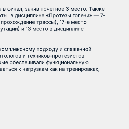
плине «Протезы голени» — 7-
 трассы), 17-е место
3 место в дисциплине
му подходу и слаженной
ехников-протезистов
чивали функциональную
узкам как на тренировках,