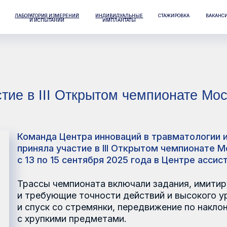
РАТОРИЯ ИЗМЕРЕНИЙ
ИНДИВИДУАЛЬНЫЕ
СТАЖИРОВКА
ВАКАНСИИ
КОНТАКТЫ
И ИСПЫТАНИЙ
ИМПЛАНТАТЫ
 III Открытом чемпионате Москвы по к
манда Центра инноваций в травматологии и ортопедии
иняла участие в III Открытом чемпионате Москвы по к
13 по 15 сентября 2025 года в Центре ассистивных тех
ассы чемпионата включали задания, имитирующие реал
требующие точности действий и высокого уровня коор
спуск со стремянки, передвижение по наклонной поверх
хрупкими предметами.
 итогам соревнований команда ЦИТО вышла в финал, за