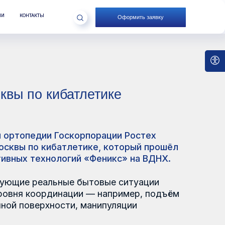
Оформить заявку
ибатлетике
 Госкорпорации Ростех
ибатлетике, который прошёл
нологий «Феникс» на ВДНХ.
ьные бытовые ситуации
динации — например, подъём
ности, манипуляции
няв почетное 3 место. Также