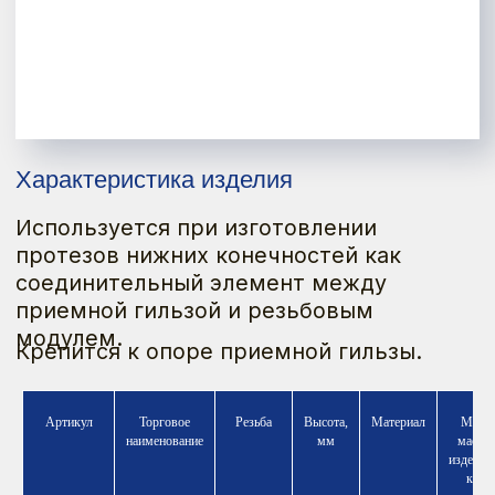
Используется при изготовлении
протезов нижних конечностей как
соединительный элемент между
приемной гильзой и резьбовым
модулем.
Крепится к опоре приемной гильзы.
Оформить заказ
Артикул
Торговое
Резьба
Высота,
Материал
Max
ИМЕЮТСЯ ПРОТИВОПОКАЗАНИЯ
К ПРИМЕНЕНИЮ И ИСПОЛЬЗОВАНИЮ,
наименование
мм
масса
НЕОБХОДИМО ОЗНАКОМИТЬСЯ
изделия
С ИНСТРУКЦИЕЙ ПО ПРИМЕНЕНИЮ ИЛИ
кг
ПОЛУЧИТЬ КОНСУЛЬТАЦИЮ СПЕЦИАЛИСТА.