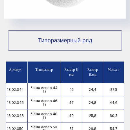
Количество отверстий
3
Артикул
Типоразмер
Размер Б,
Размер
Масса, г
мм
В,мм
Чаша Аспер 44
18.02.044
45
24,4
27,5
Ti
Чаша Аспер 46
18.02.046
47
24,8
44,6
Ti
Чаша Аспер 48
18.02.048
49
25,8
60,3
Ti
Типоразмерный ряд
Чаша Аспер 50
18.02.050
51
26,8
54,7