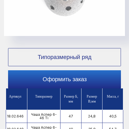
Количество отверстий
3
Типоразмерный ряд
Артикул
Типоразмер
Размер Б,
Размер
Масса, г
мм
В,мм
Чаша Аспер 6-
18.02.646
47
24,8
40,5
46 Ti
Чаша Аспер 6-