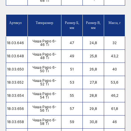
68 Ti
Политика обработки
Политика
персональных данных
конфиденциальности
Артикул
Типоразмер
Размер Б,
Размер В,
Масса, г
АО «ЦИТО», 2026
мм
мм
Все права защищены
Чаша Раро 6-
18.03.646
47
24,8
32
46 Ti
Чаша Раро 6-
18.03.648
49
25,8
43,2
48 Ti
Чаша Раро 6-
18.03.650
51
26,8
40
50 Ti
Чаша Раро 6-
18.03.652
53
27,8
53,6
52 Ti
Чаша Раро 6-
18.03.654
55
28,8
46,2
54 Ti
Чаша Раро 6-
18.03.656
57
29,8
61,8
56 Ti
Чаша Раро 6-
18.03.658
59
30,8
46
58 Ti