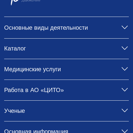
Оценить сайт
+7 (495) 450-66-22
Документы и лицензии
Контакты
История ЦИТО
Горячая
линия
По предотвращению
Выписка из реестра
мошенничества,
лицензий
хищений и коррупции
06.07.2026г.
Политика обработки
Политика
персональных данных
конфиденциальности
АО «ЦИТО», 2026
Все права защищены