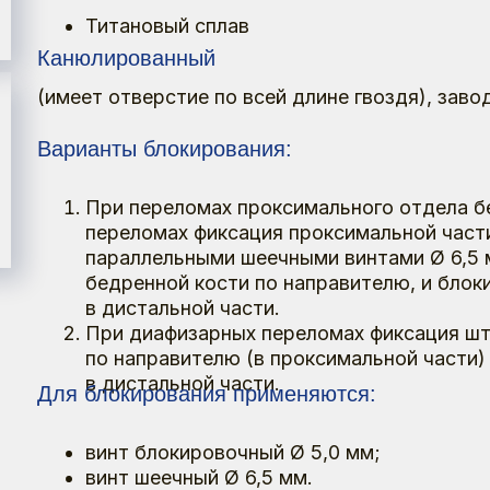
меет отверстие по всей длине гвоздя), заводится по на
арианты блокирования:
При переломах проксимального отдела бедренной ко
переломах фиксация проксимальной части штифта вы
параллельными шеечными винтами Ø 6,5 мм, которые
бедренной кости по направителю, и блокировочными 
в дистальной части.
При диафизарных переломах фиксация штифта выполн
по направителю (в проксимальной части) и методом 
в дистальной части.
ля блокирования применяются:
винт блокировочный Ø 5,0 мм;
винт шеечный Ø 6,5 мм.
бор инструментов для установки гвоздя бедренного дл
двертельных переломов.