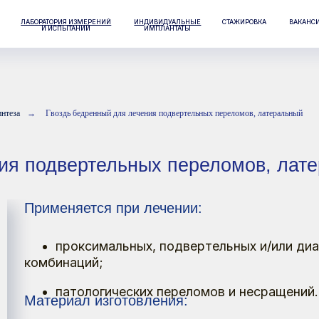
РАТОРИЯ ИЗМЕРЕНИЙ
ИНДИВИДУАЛЬНЫЕ
СТАЖИРОВКА
ВАКАНСИИ
КОНТАКТЫ
И ИСПЫТАНИЙ
ИМПЛАНТАТЫ
нтеза
→
Гвоздь бедренный для лечения подвертельных переломов, латеральный
подвертельных переломов, латеральный
рименяется при лечении:
проксимальных, подвертельных и/или диафизарных пе
омбинаций;
патологических переломов и несращений.
атериал изготовления:
Титановый сплав
анюлированный