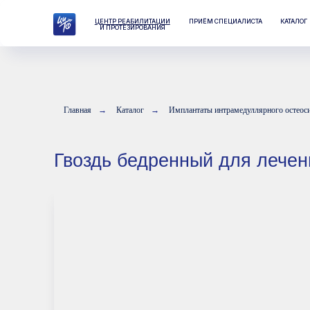
ЦЕНТР РЕАБИЛИТАЦИИ
ПРИЁМ СПЕЦИАЛИСТА
КАТАЛОГ
ЛАБО
И ПРОТЕЗИРОВАНИЯ
Главная
→
Каталог
→
Имплантаты интрамедуллярного остеоси
Гвоздь бедренный для лечения 
П
к
М
К