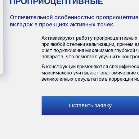
личительной особенностью проприоцептивных стелек 
ладок в проекциях активных точек.
Активизируют работу проприоцептивных рецепторов. П
при любой степени вальгизации, причем адаптация про
счет подключения механизмов глубокой чувствительно
аппарата, что помогает улучшить контроль за положени
В конструкции применяются специфические пилоты. Ме
максимально учитывают анатомические особенности па
великолепных результатов в коррекции имеющейся пато
Оставить заявку
Выписка из