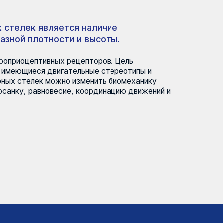
яется наличие
ости и высоты.
ных рецепторов. Цель
вигательные стереотипы и
ожно изменить биомеханику
весие, координацию движений и