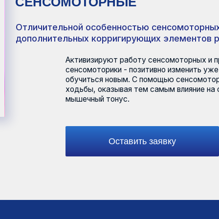
личительной особенностью сенсомоторных стелек явл
полнительных корригирующих элементов разной плотн
Активизируют работу сенсомоторных и проприоцептив
сенсомоторики - позитивно изменить уже имеющиеся д
обучиться новым. С помощью сенсомоторных стелек м
ходьбы, оказывая тем самым влияние на осанку, равно
мышечный тонус.
Оставить заявку
Выписка из
реестра
Оценить сайт
лицензий
07.06.2026г.