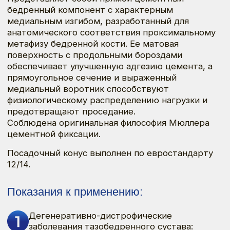
Показания к применению:
Дегенеративно-дистрофические
заболевания тазобедренного сустава:
первичный или вторичный деформирующий
коксартроз;
асептический некроз головки бедренной
кости;
посттравматический артроз тазобедренного
сустава;
диспластический коксартроз при сниженном
качестве костной ткани.
Переломы шейки бедренной кости.
Пожилые пациенты со сниженной
плотностью костной ткани (Dorr В-С).
Ревизионные хирургические пособия с
умеренным дефицитом костной ткани.
Противопоказания к применению:
синдром системного воспалительного