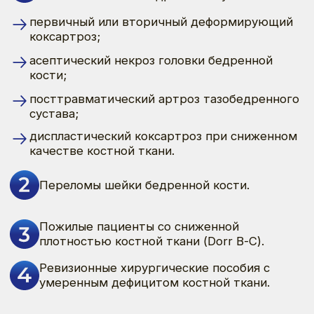
ответа;
локальная инфекция в зоне тазобедренного
сустава, инфекционно-воспалительный
процесс в области тазовой или бедренной
кости;
наличие очага гнойной инфекции;
декомпенсированные сердечно-сосудистые
заболевания;
аллергические реакции на материал
имплантатов и костный цемент;
беременность;
выраженный остеопороз или дефицит
костной массы в зоне предполагаемой
установки эндопротеза.
Доступно в двух версиях: стандартная и
латерализованная
Материал изготовления:
Нержавеющая сталь с повышенным
содержанием азота (ГОСТ Р ИСО 5832−9).
Возможно изготовление на заказ из титанового
сплава ГОСТ Р ИСО 5832−3.