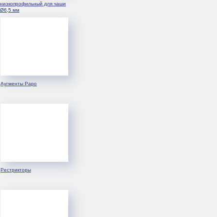
Документы и лицензии
низкопрофильный для чаши
Ø6,5 мм
Контакты
История ЦИТО
Горячая
линия
По предотвращению
Выписка из реестра
мошенничества,
лицензий
хищений и коррупции
06.07.2026г.
Аугменты Раро
Политика обработки
Политика
персональных данных
конфиденциальности
АО «ЦИТО», 2026
Все права защищены
Рестрикторы