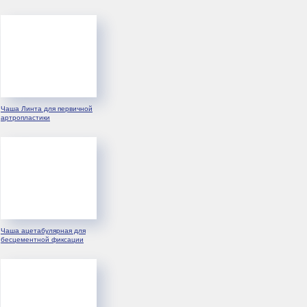
Набор инструментов для установки
эндопротеза тазобедренного сустава Линта
Инструмент изготовлен из коррозионно- и
теплостойких материалов, позволяющих
проводить стерилизационную обработку.
Чаша Линта для первичной
Кейсы стерилизационные обеспечивают
артропластики
сохранность при хранении траспортировке,
стерилизационной обработке инструмента и
удобство использования при подготовке и
проведении операции.
ИМЕЮТСЯ ПРОТИВОПОКАЗАНИЯ
К ПРИМЕНЕНИЮ И ИСПОЛЬЗОВАНИЮ,
НЕОБХОДИМО ОЗНАКОМИТЬСЯ
С ИНСТРУКЦИЕЙ ПО ПРИМЕНЕНИЮ ИЛИ
Чаша ацетабулярная для
ПОЛУЧИТЬ КОНСУЛЬТАЦИЮ СПЕЦИАЛИСТА.
бесцементной фиксации