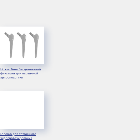
Инструмент
Ножка Тена бесцементной
фиксации для первичной
артропластики
Головка для тотального
эндопротезирования