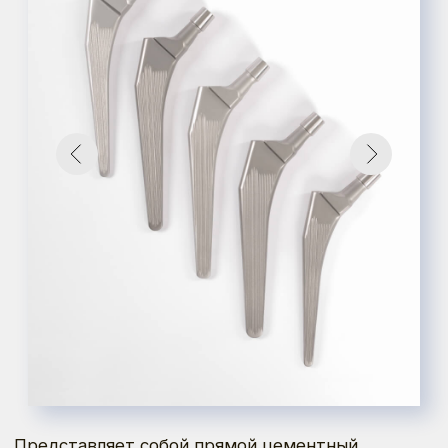
Представляет собой прямой цементный
бедренный компонент с характерным
медиальным изгибом, разработанный для
анатомического соответствия проксимальному
метафизу бедренной кости. Ее матовая
поверхность с продольными бороздами
обеспечивает улучшенную адгезию цемента, а
прямоугольное сечение и выраженный
медиальный воротник способствуют
физиологическому распределению нагрузки и
предотвращают проседание.
Соблюдена оригинальная философия Мюллера
цементной фиксации.
Посадочный конус выполнен по евростандарту
12/14.